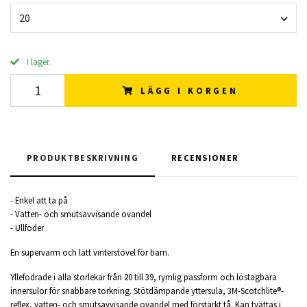
20
I lager.
LÄGG I KORGEN
PRODUKTBESKRIVNING
RECENSIONER
- Enkel att ta på
- Vatten- och smutsavvisande ovandel
- Ullfoder
En supervarm och lätt vinterstövel för barn.
Yllefodrade i alla storlekar från 20 till 39, rymlig passform och löstagbara
innersulor för snabbare torkning. Stötdämpande yttersula, 3M-Scotchlite®-
reflex, vatten- och smutsavvisande ovandel med förstärkt tå. Kan tvättas i