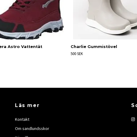
ra Astro Vattentät
Charlie Gummistövel
500 SEK
Läs mer
S
Kontakt
Om sandlundsskor