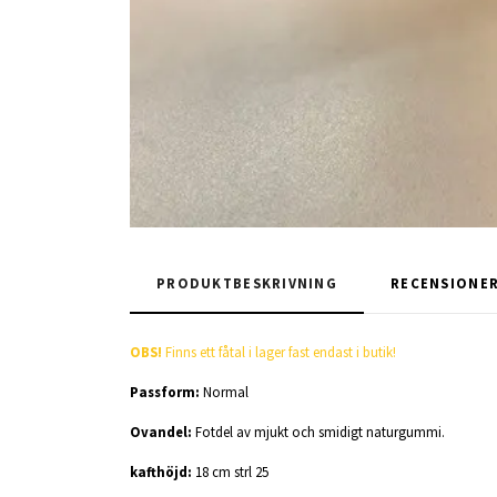
PRODUKTBESKRIVNING
RECENSIONE
OBS!
Finns ett fåtal i lager fast endast i butik!
Passform:
Normal
Ovandel:
Fotdel av mjukt och smidigt naturgummi.
kafthöjd:
18 cm strl 25