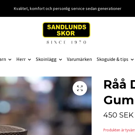
Kvalitet, komfort och personlig service sedan generationer
arn
Herr
Skoinlägg
Varumärken
Skoguide & tips
Råå 
Gumm
450 SEK
Produkten är tyvärr s