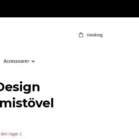
Varukorg
Accessoarer
Design
istövel
lut i lager. :(