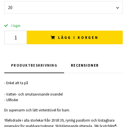
20
I lager.
LÄGG I KORGEN
PRODUKTBESKRIVNING
RECENSIONER
- Enkel att ta på
- Vatten- och smutsavvisande ovandel
- Ullfoder
En supervarm och lätt vinterstövel för barn.
Yllefodrade i alla storlekar från 20 till 39, rymlig passform och löstagbara
innersulor för snabbare torkning. Stötdämpande yttersula, 3M-Scotchlite®-