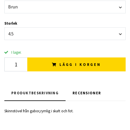
Brun
Storlek
4.5
I lager.
LÄGG I KORGEN
PRODUKTBESKRIVNING
RECENSIONER
Skinnstövel från gabor,rymlig i skaft och fot.