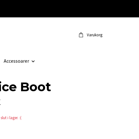
Varukorg
Accessoarer
ice Boot
K
lut i lager. :(