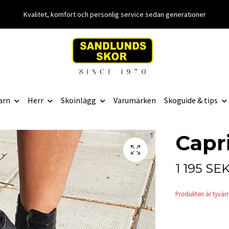
Kvalitet, komfort och personlig service sedan generationer
arn
Herr
Skoinlägg
Varumärken
Skoguide & tips
Capr
1 195 SE
Produkten är tyvärr s