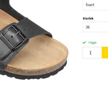
Svart
Storlek
36
I lager.