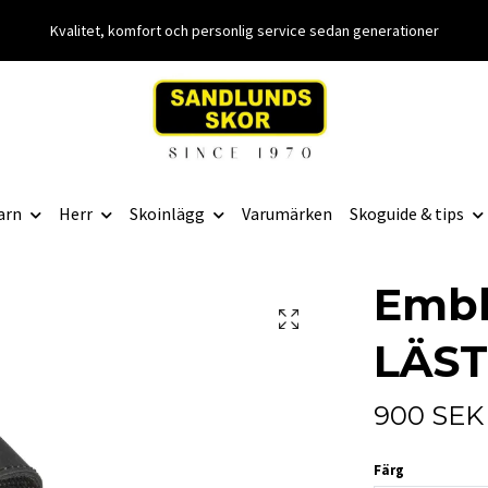
Kvalitet, komfort och personlig service sedan generationer
arn
Herr
Skoinlägg
Varumärken
Skoguide & tips
Embl
LÄST
900 SEK
Färg