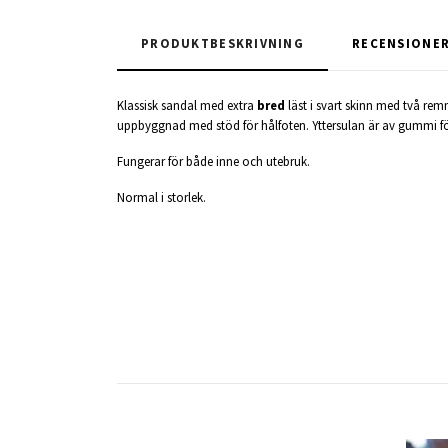
PRODUKTBESKRIVNING
RECENSIONE
Klassisk sandal med extra
bred
läst i svart skinn med två r
uppbyggnad med stöd för hålfoten. Yttersulan är av gummi för
Fungerar för både inne och utebruk.
Normal i storlek.