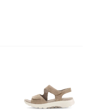
Embla sandal
800 SEK