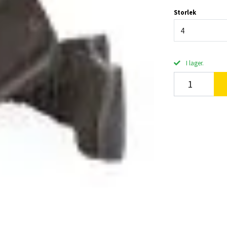
Storlek
4
I lager.