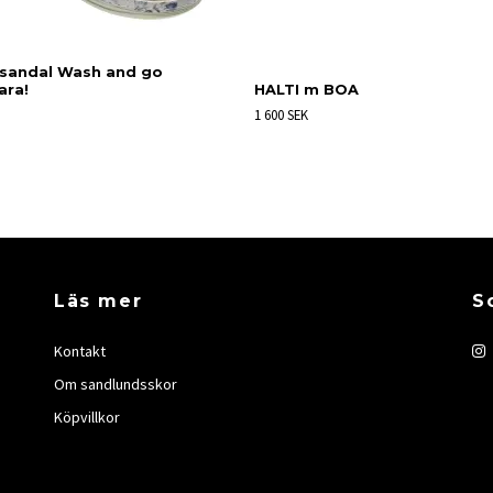
sandal Wash and go
ara!
HALTI m BOA
1 600 SEK
Läs mer
S
Kontakt
Om sandlundsskor
Köpvillkor