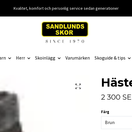
Kvalitet, komfort och personlig service sedan generationer
arn
Herr
Skoinlägg
Varumärken
Skoguide & tips
Häst
2 300 S
Färg
Brun