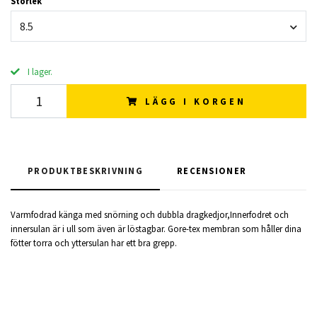
Storlek
8.5
I lager.
LÄGG I KORGEN
PRODUKTBESKRIVNING
RECENSIONER
Varmfodrad känga med snörning och dubbla dragkedjor,Innerfodret och
innersulan är i ull som även är löstagbar. Gore-tex membran som håller dina
fötter torra och yttersulan har ett bra grepp.