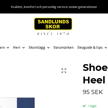
Kvalitet, komfort och personlig service sedan generationer
arn
Herr
Skoinlägg
Varumärken
Skoguide & tips
Shoe
Heel
95 SEK
I lager.