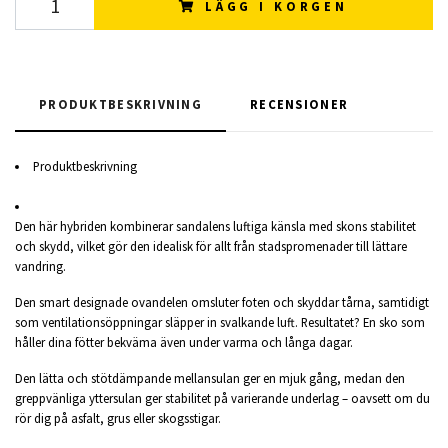
LÄGG I KORGEN
PRODUKTBESKRIVNING
RECENSIONER
Produktbeskrivning
Den här hybriden kombinerar sandalens luftiga känsla med skons stabilitet
och skydd, vilket gör den idealisk för allt från stadspromenader till lättare
vandring.
Den smart designade ovandelen omsluter foten och skyddar tårna, samtidigt
som ventilationsöppningar släpper in svalkande luft. Resultatet? En sko som
håller dina fötter bekväma även under varma och långa dagar.
Den lätta och stötdämpande mellansulan ger en mjuk gång, medan den
greppvänliga yttersulan ger stabilitet på varierande underlag – oavsett om du
rör dig på asfalt, grus eller skogsstigar.