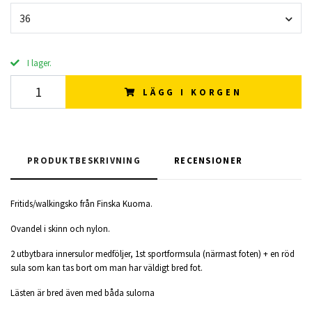
36
I lager.
LÄGG I KORGEN
PRODUKTBESKRIVNING
RECENSIONER
Fritids/walkingsko från Finska Kuoma.
Ovandel i skinn och nylon.
2 utbytbara innersulor medföljer, 1st sportformsula (närmast foten) + en röd
sula som kan tas bort om man har väldigt bred fot.
Lästen är bred även med båda sulorna