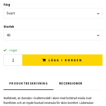
Färg
Svart
Storlek
40
I lager.
LÄGG I KORGEN
PRODUKTBESKRIVNING
RECENSIONER
Wallstreet, en danssko i loafermodell i skinn med bolstrad insida över
framfoten och en mjukt buntad innersula för skön komfort. Lädersulan