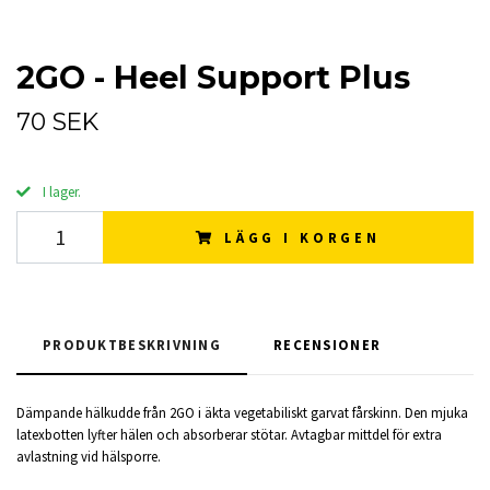
2GO - Heel Support Plus
70 SEK
I lager.
LÄGG I KORGEN
PRODUKTBESKRIVNING
RECENSIONER
Dämpande hälkudde från 2GO i äkta vegetabiliskt garvat fårskinn. Den mjuka
latexbotten lyfter hälen och absorberar stötar. Avtagbar mittdel för extra
avlastning vid hälsporre.