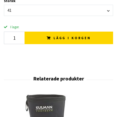
Storlek
41
I lager.
LÄGG I KORGEN